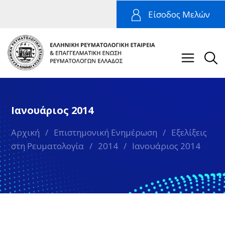
Είσοδος Μελών
Ιανουάριος 2014
Αρχική
/
Επιστημονική Ενημέρωση
/
Εξελίξεις
στη Ρευματολογία
/
2014
/
Ιανουάριος 2014