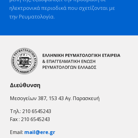
ηλεκτρονικά περιοδικά που σχετίζονται με
την Ρευματολογία.
Διεύθυνση
Μεσογείων 387, 153 43 Αγ. Παρασκευή
Τηλ.: 210 6545243
Fax : 210 6545243
Email:
mail@ere.gr