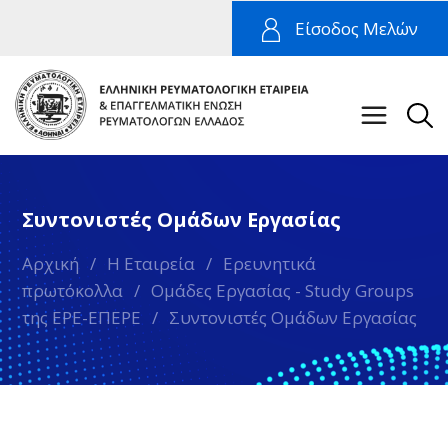
Είσοδος Μελών
Συντονιστές Ομάδων Εργασίας
Αρχική
/
Η Εταιρεία
/
Ερευνητικά
πρωτόκολλα
/
Ομάδες Εργασίας - Study Groups
της ΕΡΕ-ΕΠΕΡΕ
/
Συντονιστές Ομάδων Εργασίας