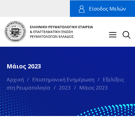
Είσοδος Μελών
Μάιος 2023
Αρχική
/
Επιστημονική Ενημέρωση
/
Εξελίξεις
στη Ρευματολογία
/
2023
/
Μάιος 2023