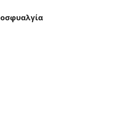
 οσφυαλγία