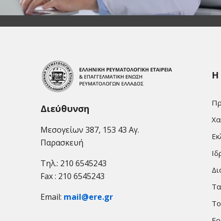
Η
Πρ
Διεύθυνση
Χα
Μεσογείων 387, 153 43 Αγ.
Εκ
Παρασκευή
Ιδ
Τηλ.: 210 6545243
Δι
Fax : 210 6545243
Τα
Email:
mail@ere.gr
Το
Ερ