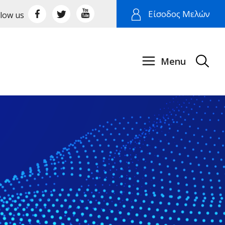
Είσοδος Μελών
llow us