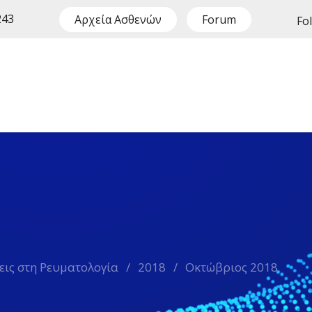
243
Αρχεία Ασθενών
Forum
Fo
ξεις στη Ρευματολογία
/
2018
/
Οκτώβριος 2018