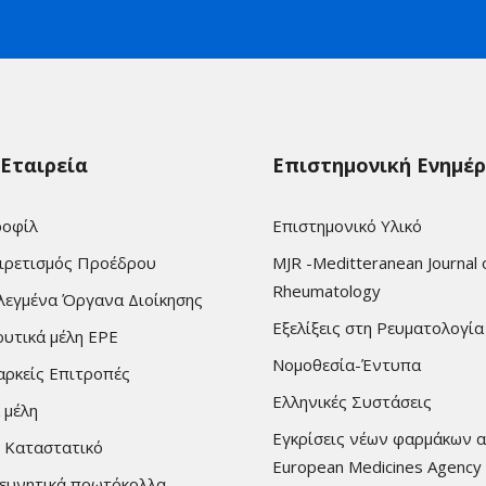
 Εταιρεία
Επιστημονική Ενημέ
οφίλ
Επιστημονικό Υλικό
ιρετισμός Προέδρου
MJR -Meditteranean Journal 
Rheumatology
λεγμένα Όργανα Διοίκησης
Εξελίξεις στη Ρευματολογία
ρυτικά μέλη ΕΡΕ
Νομοθεσία-Έντυπα
αρκείς Επιτροπές
Ελληνικές Συστάσεις
 μέλη
Εγκρίσεις νέων φαρμάκων 
 Καταστατικό
European Medicines Agency
ευνητικά πρωτόκολλα