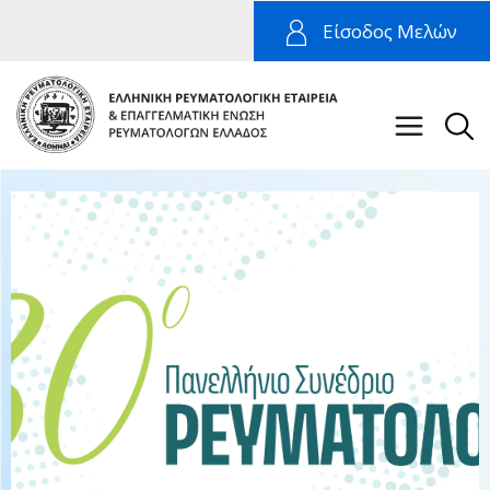
Είσοδος Μελών