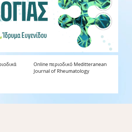
Η 
ριοδικά
Online περιοδικό Meditteranean
Journal of Rheumatology
Η ΕΡ
κερδ
ιατρ
Ρευ