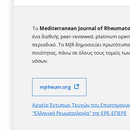
Το
Mediterranean Journal of Rheumato
ένα διεθνής peer-reviewed, platinum open
περιοδικό. Το MJR δημοσιεύει πρωτότυπ
ποιότητας, πάνω σε όλους τους τομείς τω
νόσων.
mjrheum.org
Αρχείο Έντυπων Τευχών του Επιστημονικ
"Ελληνική Ρευματολογία" της ΕΡΕ-ΕΠΕΡΕ