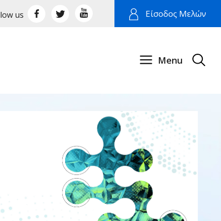
Είσοδος Μελών
llow us