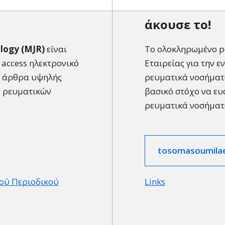
άκουσε το!
logy (MJR)
είναι
Το ολοκληρωμένο po
 access ηλεκτρονικό
Εταιρείας για την ε
α άρθρα υψηλής
ρευματικά νοσήματα
ν ρευματικών
βασικό στόχο να ευ
ρευματικά νοσήματ
tosomasoumilae
ού Περιοδικού
Links