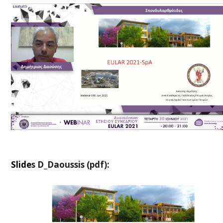
S
lide
s D_Daoussis (pdf):