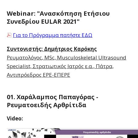
Webinar: "Ανασκόπηση Ετήσιου
Συνεδρίου EULAR 2021"
Για το Πρόγραμμα πατήστε ΕΔΩ
Συντονιστής:
Δημήτριος Καρόκης
Ρευματολόγος, MSc, Musculoskeletal Ultrasound
Specialist, Στρατιωτικός Ιατρός ε.α., Πάτρα,
Αντιπρόεδρος ΕΡΕ-ΕΠΕΡΕ
01. Χαράλαμπος Παπαγόρας -
Ρευματοειδής Αρθρίτιδα
Video: