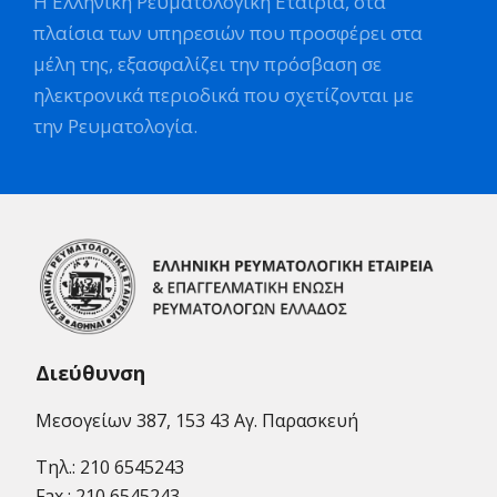
Η Ελληνική Ρευματολογική Εταιρία, στα
πλαίσια των υπηρεσιών που προσφέρει στα
μέλη της, εξασφαλίζει την πρόσβαση σε
ηλεκτρονικά περιοδικά που σχετίζονται με
την Ρευματολογία.
Διεύθυνση
Μεσογείων 387, 153 43 Αγ. Παρασκευή
Τηλ.: 210 6545243
Fax : 210 6545243