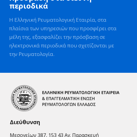
περιοδικά
Η Ελληνική Ρευματολογική Εταιρία, στα
πλαίσια των υπηρεσιών που προσφέρει στα
μέλη της, εξασφαλίζει την πρόσβαση σε
ηλεκτρονικά περιοδικά που σχετίζονται με
την Ρευματολογία.
Διεύθυνση
Μεσογείων 387, 153 43 Αγ. Παρασκευή