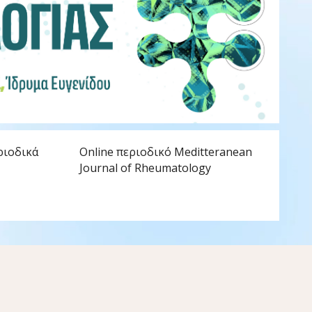
Η 
ριοδικά
Online περιοδικό Meditteranean
Journal of Rheumatology
Η ΕΡ
κερδ
ιατρ
Ρευ