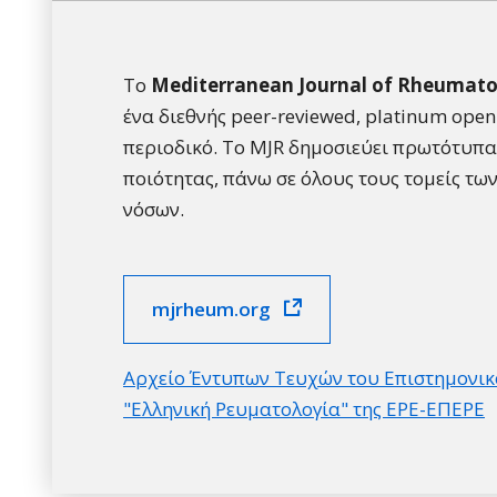
Το
Mediterranean Journal of Rheumato
ένα διεθνής peer-reviewed, platinum open
περιοδικό. Το MJR δημοσιεύει πρωτότυπ
ποιότητας, πάνω σε όλους τους τομείς τω
νόσων.
mjrheum.org
Αρχείο Έντυπων Τευχών του Επιστημονικ
"Ελληνική Ρευματολογία" της ΕΡΕ-ΕΠΕΡΕ