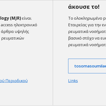
άκουσε το!
logy (MJR)
είναι
Το ολοκληρωμένο po
 access ηλεκτρονικό
Εταιρείας για την ε
α άρθρα υψηλής
ρευματικά νοσήματα
ν ρευματικών
βασικό στόχο να ευ
ρευματικά νοσήματ
tosomasoumilae
ού Περιοδικού
Links