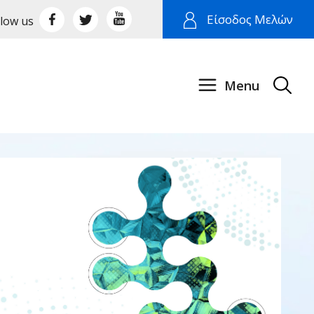
Είσοδος Μελών
llow us