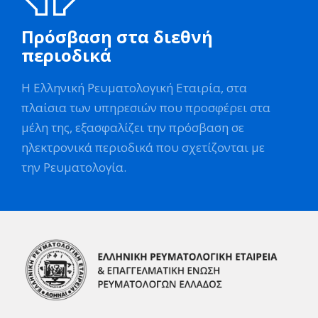
Πρόσβαση στα διεθνή
περιοδικά
Η Ελληνική Ρευματολογική Εταιρία, στα
πλαίσια των υπηρεσιών που προσφέρει στα
μέλη της, εξασφαλίζει την πρόσβαση σε
ηλεκτρονικά περιοδικά που σχετίζονται με
την Ρευματολογία.