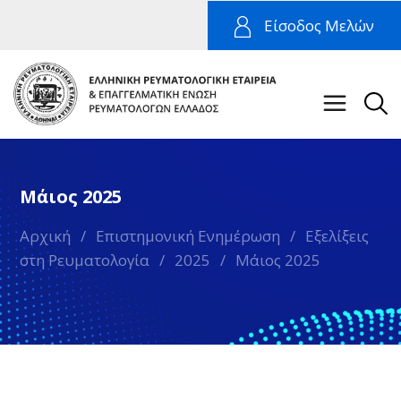
Είσοδος Μελών
Μάιος 2025
Αρχική
/
Επιστημονική Ενημέρωση
/
Εξελίξεις
στη Ρευματολογία
/
2025
/
Μάιος 2025