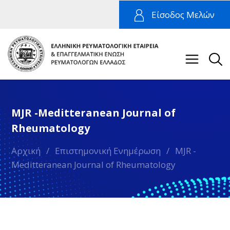
Είσοδος Μελών
MJR -Meditteranean Journal of
Rheumatology
Αρχική
/
Επιστημονική Ενημέρωση
/
MJR -
Meditteranean Journal of Rheumatology