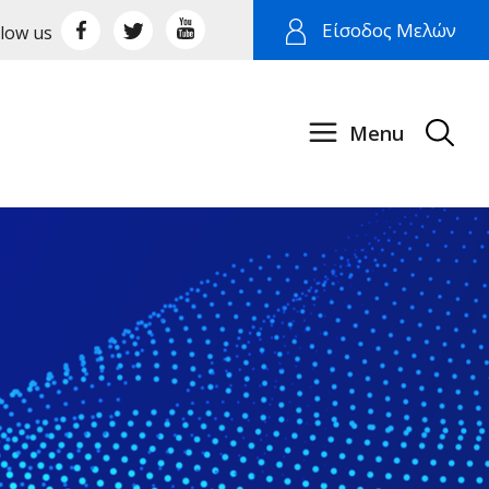
Είσοδος Μελών
llow us