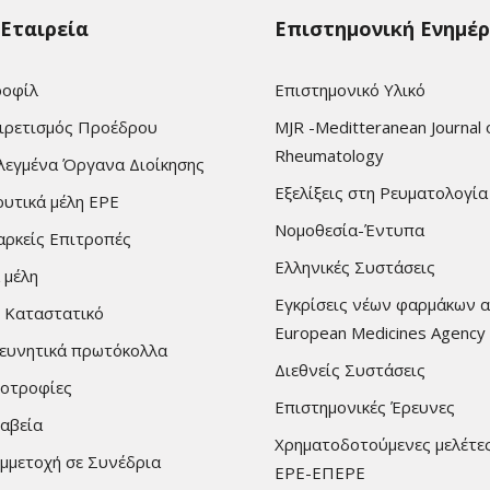
 Εταιρεία
Επιστημονική Ενημέ
οφίλ
Επιστημονικό Υλικό
ιρετισμός Προέδρου
MJR -Meditteranean Journal 
Rheumatology
λεγμένα Όργανα Διοίκησης
Εξελίξεις στη Ρευματολογία
ρυτικά μέλη ΕΡΕ
Νομοθεσία-Έντυπα
αρκείς Επιτροπές
Ελληνικές Συστάσεις
 μέλη
Εγκρίσεις νέων φαρμάκων 
 Καταστατικό
European Medicines Agency
ευνητικά πρωτόκολλα
Διεθνείς Συστάσεις
οτροφίες
Επιστημονικές Έρευνες
αβεία
Χρηματοδοτούμενες μελέτε
μμετοχή σε Συνέδρια
ΕΡΕ-ΕΠΕΡΕ