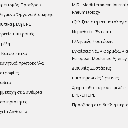
ιρετισμός Προέδρου
MJR -Meditteranean Journal 
Rheumatology
λεγμένα Όργανα Διοίκησης
Εξελίξεις στη Ρευματολογία
ρυτικά μέλη ΕΡΕ
Νομοθεσία-Έντυπα
αρκείς Επιτροπές
Ελληνικές Συστάσεις
 μέλη
Εγκρίσεις νέων φαρμάκων 
 Καταστατικό
European Medicines Agency
ευνητικά πρωτόκολλα
Διεθνείς Συστάσεις
οτροφίες
Επιστημονικές Έρευνες
αβεία
Χρηματοδοτούμενες μελέτε
μμετοχή σε Συνέδρια
ΕΡΕ-ΕΠΕΡΕ
αστηριότητες
Πρόσβαση στα διεθνή περι
χεία Ασθενών