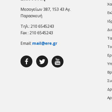
Χα
Μεσογείων 387, 153 43 Αγ.
Εκ
Παρασκευή
Ιδ
Τηλ.: 210 6545243
Δι
Fax : 210 6545243
Τα
Email:
mail@ere.gr
Το
Ερ
Υπ
Βρ
Συ
Δρ
Αρ