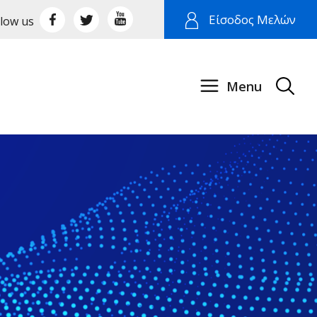
Είσοδος Μελών
llow us