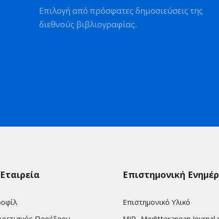
Επιλογή από πρόσφατες δημοσιεύσεις της
διεθνούς βιβλιογραφίας.
 Εταιρεία
Επιστημονική Ενημέ
οφίλ
Επιστημονικό Υλικό
ιρετισμός Προέδρου
MJR -Meditteranean Journal 