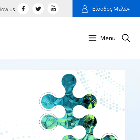
Είσοδος Μελών
llow us