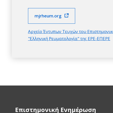
mjrheum.org
Αρχείο Έντυπων Τευχών του Επιστημονικ
"Ελληνική Ρευματολογία" της ΕΡΕ-ΕΠΕΡΕ
Επιστημονική Ενημέρωση