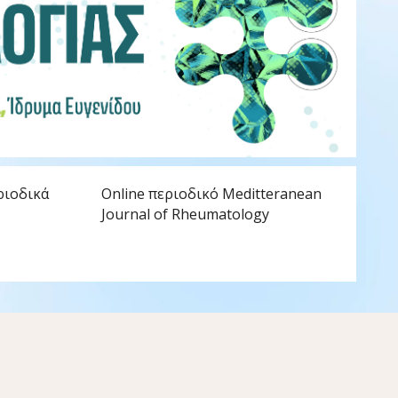
Η 
ριοδικά
Online περιοδικό Meditteranean
Journal of Rheumatology
Η ΕΡ
κερδ
ιατρ
Ρευ