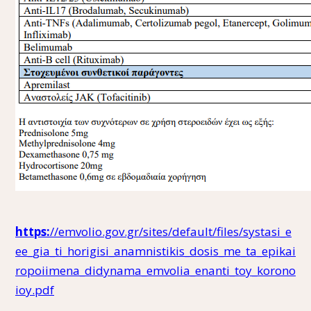
https:
//emvolio.gov.gr/sites/default/files/systasi_e
ee_gia_ti_horigisi_anamnistikis_dosis_me_ta_epikai
ropoiimena_didynama_emvolia_enanti_toy_korono
ioy.pdf